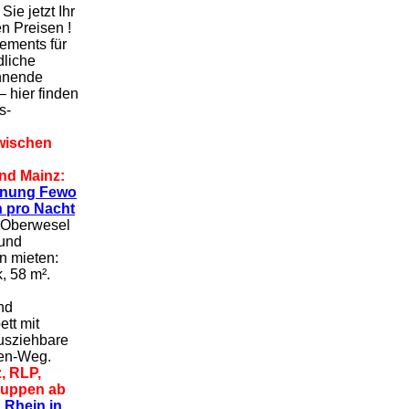
ie jetzt Ihr
n Preisen !
ements für
dliche
nnende
 hier finden
s-
zwischen
nd Mainz:
ohnung Fewo
n pro Nacht
Oberwesel
 und
n mieten:
k, 58 m².
nd
tt mit
ausziehbare
en-Weg.
, RLP,
ruppen ab
.
Rhein in