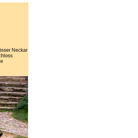
,
össer Neckar
chloss
he