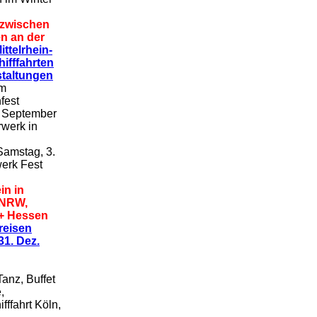
 zwischen
n an der
ittelrhein-
ifffahrten
staltungen
im
fest
. September
rwerk in
amstag, 3.
erk Fest
in in
 NRW,
 + Hessen
sreisen
31. Dez.
Tanz, Buffet
,
fffahrt Köln,