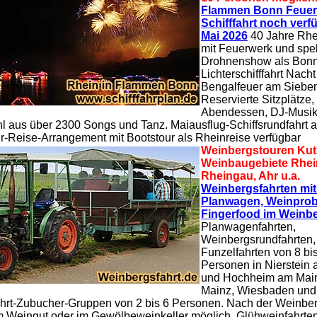
Flammen Bonn Feuer
Schifffahrt noch verfü
Mai 2026
40 Jahre Rhei
mit Feuerwerk und spe
Drohnenshow als Bon
Lichterschifffahrt Nacht
Bengalfeuer am Sieben
Reservierte Sitzplätze, 
Abendessen, DJ-Musik
 aus über 2300 Songs und Tanz. Maiausflug-Schiffsrundfahrt 
-Reise-Arrangement mit Bootstour als Rheinreise verfügbar
Weinbergstouren Kut
Weinbaugebiete Rhei
Rheingau, Ahr u.a.
Weinbergsfahrten mit 
Planwagen, Weinpro
Fingerfood im Weinb
Planwagenfahrten,
Weinbergsrundfahrten,
Funzelfahrten von 8 bi
Personen in Nierstein
und Hochheim am Mai
Mainz, Wiesbaden und 
hrt-Zubucher-Gruppen von 2 bis 6 Personen. Nach der Weinber
m Weingut oder im Gewölbeweinkeller möglich. Glühweinfahrten