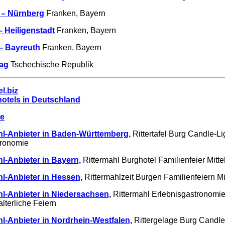
 – Nürnberg
Franken, Bayern
– Heiligenstadt
Franken, Bayern
– Bayreuth
Franken, Bayern
rag
Tschechische Republik
l.biz
otels in Deutschland
de
hl-Anbieter in Baden-Württemberg,
Rittertafel Burg Candle-L
tronomie
hl-Anbieter in Bayern,
Rittermahl Burghotel Familienfeier Mitte
hl-Anbieter in Hessen,
Rittermahlzeit Burgen Familienfeiern Mi
hl-Anbieter in Niedersachsen,
Rittermahl Erlebnisgastronomie 
alterliche Feiern
hl-Anbieter in Nordrhein-Westfalen,
Rittergelage Burg Candle