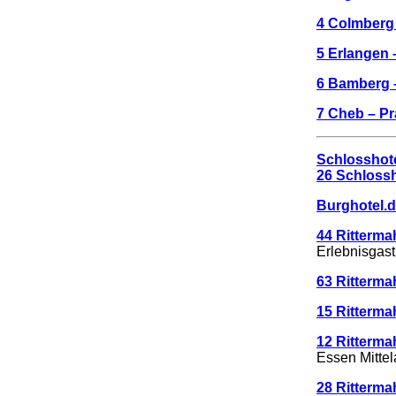
4 Colmberg
5 Erlangen 
6 Bamberg 
7 Cheb – P
Schlosshote
26 Schlossh
Burghotel.
44 Ritterma
Erlebnisgas
63 Ritterma
15 Ritterma
12 Ritterma
Essen Mittel
28 Ritterma