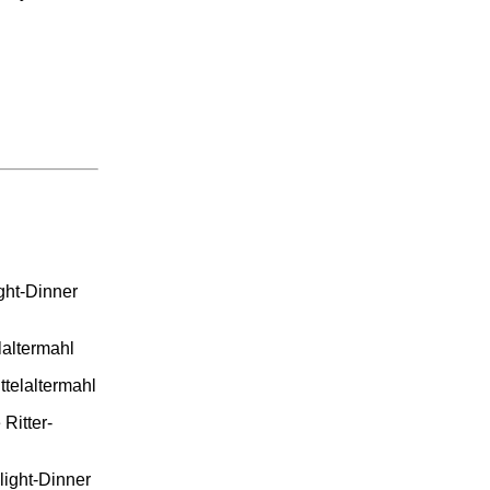
ight-Dinner
laltermahl
ttelaltermahl
Ritter-
light-Dinner