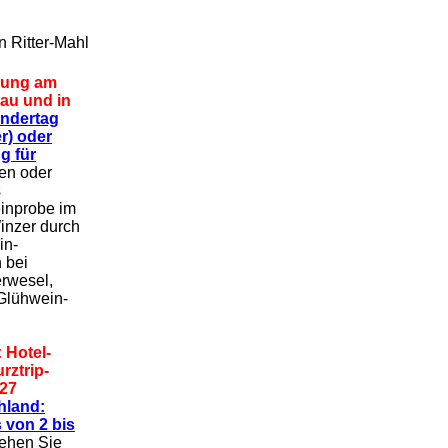
n Ritter-Mahl
rung am
gau und in
ndertag
r) oder
g für
en oder
s
inprobe im
inzer durch
in-
 bei
rwesel,
 Glühwein-
 Hotel-
ztrip-
27
hland:
 von 2 bis
iehen Sie