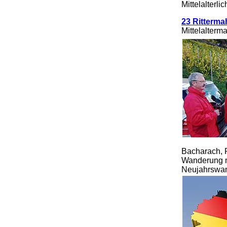
Mittelalterl
23 Ritterma
Mittelalterm
Bacharach, R
Wanderung m
Neujahrswa