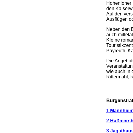
Hohenloher 
den Kaiserw
Auf den vers
Ausflügen o
Neben den Bu
auch mittela
Kleine roma
Touristikzen
Bayreuth, Ka
Die Angebots
Veranstaltun
wie auch in 
Rittermahl, R
.
.
Burgenstr
1 Mannheim
2 Haßmersh
3 Jagsthaus