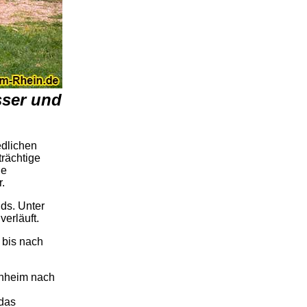
sser und
edlichen
rächtige
he
.
ds. Unter
verläuft.
 bis nach
nnheim nach
 das