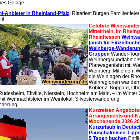
iches Gelage
hl-Anbieter in Rheinland-Pfalz
,
Ritterfest Burgen Familienfeier
ahl
Geführte Weinwande
Mittelrhein, im Rhein
Rheinhessen
Weinwa
(auch für Einzelbuche
Weinbergs-Wanderun
Gruppen
Wander-Tour
Weinbergsrundfahrt al
Planwagenfahrt mit We
Weinberg. Mit einem W
die Weinlagen der Rhe
Weinregionen wandern
Koblenz, Boppard, Obe
üdesheim, Eltville, Nierstein, Hochheim am Main. – Im Winter
it Weihnachtsfeier im Weinlokal, Silvesterwanderung,
nderung.
Kurzreisen Angebote:
Arrangements und Kur
Wochenende 2026 20
Kurzurlaub in Deutsc
Pauschalreisen-Tipps
5 Tagen buchen
Entfl