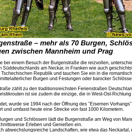
genstraße – mehr als 70 Burgen, Schlö
gen zwischen Mannheim und Prag
 bei einem Besuch der Burgenstraße die reizvollen, unterschi
n Süddeutschlands am Neckar, in Franken wie auch geschichtst
r Tschechischen Republik und tauchen Sie ein in die romantisc
ittelalterlicher Burgen und Festungen oder barocker Schlösser
raße zählt zu den traditionsreichsten Ferienstraßen Deutschlan
istikrouten ist sie zudem die einzige, die in West-Ost-Richtung 
det, wurde sie 1994 nach der Öffnung des "Eisernen Vorhangs"
rt und umfasst heute eine Strecke von fast 1000 Kilometern.
 Burgen und Schlössern lädt die Burgenstraße am Weg von Ma
chnittsweise Erleben und Genießen ein.
rch abwechslungsreiche Landschaften, wie etwa das Neckartal,