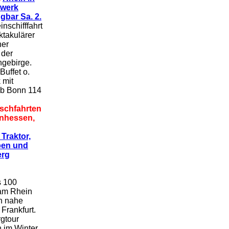
werk
gbar Sa. 2.
nschifffahrt
ktakulärer
ner
 der
gebirge.
Buffet o.
 mit
ab Bonn 114
schfahrten
nhessen,
Traktor,
ben und
erg
s 100
 am Rhein
n nahe
Frankfurt.
gtour
 im Winter