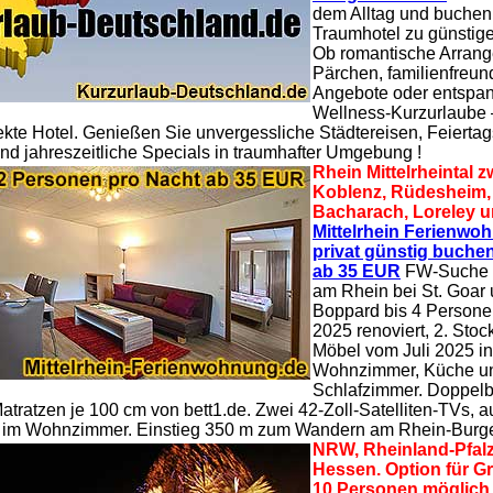
dem Alltag und buchen S
Traumhotel zu günstige
Ob romantische Arrang
Pärchen, familienfreun
Angebote oder entspa
Wellness-Kurzurlaube –
ekte Hotel. Genießen Sie unvergessliche Städtereisen, Feiertag
nd jahreszeitliche Specials in traumhafter Umgebung !
Rhein Mittelrheintal 
Koblenz, Rüdesheim,
Bacharach, Loreley u
Mittelrhein Ferienw
privat günstig buche
ab 35 EUR
FW-Suche 
am Rhein bei St. Goar
Boppard bis 4 Persone
2025 renoviert, 2. Stoc
Möbel vom Juli 2025 in
Wohnzimmer, Küche u
Schlafzimmer. Doppelbe
atratzen je 100 cm von bett1.de. Zwei 42-Zoll-Satelliten-TVs, 
 im Wohnzimmer. Einstieg 350 m zum Wandern am Rhein-Burg
NRW, Rheinland-Pfalz
Hessen. Option für G
10 Personen möglich