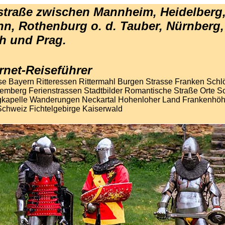
traße zwischen Mannheim, Heidelberg
nn, Rothenburg o. d. Tauber, Nürnberg,
h und Prag.
ernet-Reiseführer
se Bayern Ritteressen Rittermahl Burgen Strasse Franken Schl
emberg Ferienstrassen Stadtbilder Romantische Straße Orte S
gkapelle Wanderungen Neckartal Hohenloher Land Frankenhö
Schweiz Fichtelgebirge Kaiserwald