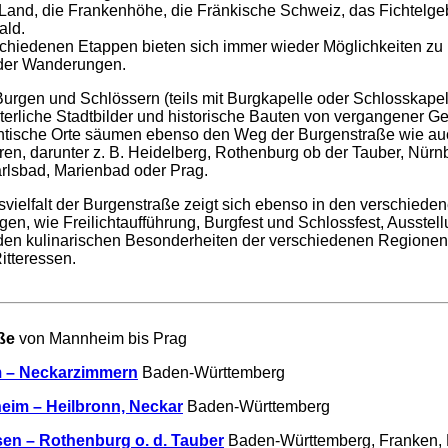
Land, die Frankenhöhe, die Fränkische Schweiz, das Fichtelge
ald.
chiedenen Etappen bieten sich immer wieder Möglichkeiten zu 
der Wanderungen.
rgen und Schlössern (teils mit Burgkapelle oder Schlosskape
lterliche Stadtbilder und historische Bauten von vergangener Ge
ntische Orte säumen ebenso den Weg der Burgenstraße wie au
tren, darunter z. B. Heidelberg, Rothenburg ob der Tauber, Nürn
rlsbad, Marienbad oder Prag.
vielfalt der Burgenstraße zeigt sich ebenso in den verschiede
gen, wie Freilichtaufführung, Burgfest und Schlossfest, Ausstell
den kulinarischen Besonderheiten der verschiedenen Regionen 
itteressen.
aße
von Mannheim bis Prag
 – Neckarzimmern
Baden-Württemberg
eim – Heilbronn, Neckar
Baden-Württemberg
en – Rothenburg o. d. Tauber
Baden-Württemberg, Franken,