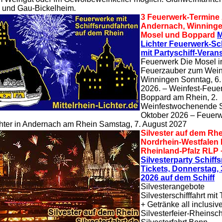
 und Gau-Bickelheim.
3 Feuerwerk-Termine
Andernach, Winninge
Mosel und Boppard
M
Lichter Feuerwerk-Sch
mit Partyschiff-Veran
Feuerwerk Die Mosel 
Feuerzauber zum Wein
Winningen Sonntag, 6
2026. – Weinfest-Feue
Boppard am Rhein, 2.
Weinfestwochenende S
Oktober 2026 – Feuerw
chter in Andernach am Rhein Samstag, 7. August 2027
Silvester auf dem Rhe
Nordrhein-Westfalen
Rheinland-Pfalz RLP
Silvesterparty Schiff
Tickets, Donnerstag, 
2026 auf dem Schiff
Silvesterangebote
Silvesterschifffahrt mit 
+ Getränke all inclusive
Silvesterfeier-Rheinschi