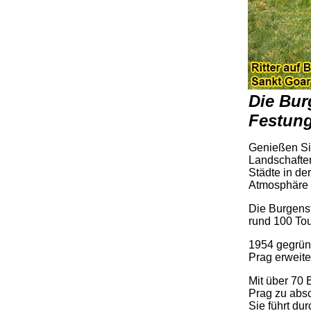
Die Bur
Festun
Genießen Sie
Landschafte
Städte in de
Atmosphäre m
Die Burgenst
rund 100 Tour
1954 gegrün
Prag erweite
Mit über 70
Prag zu abs
Sie führt du