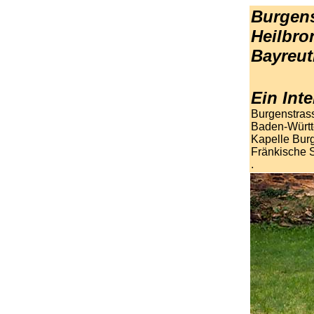
Burgens
Heilbro
Bayreut
Ein Int
Burgenstras
Baden-Württ
Kapelle Bur
Fränkische 
.