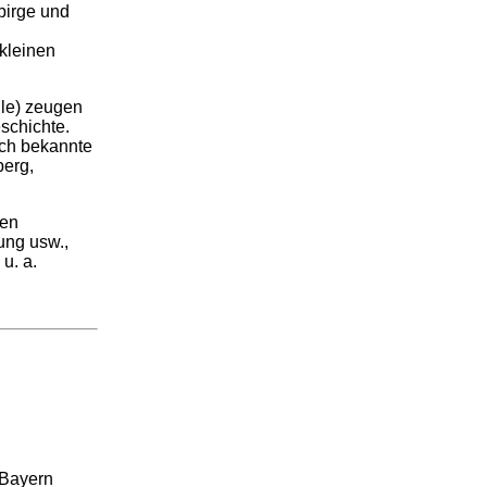
birge und
kleinen
lle) zeugen
schichte.
ch bekannte
berg,
nen
ung usw.,
u. a.
 Bayern