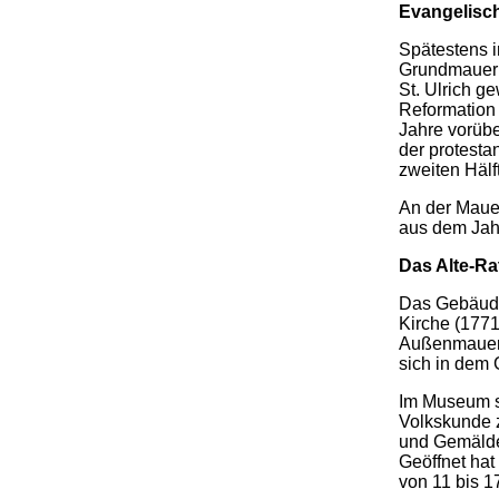
Evangelisch
Spätestens i
Grundmauern 
St. Ulrich g
Reformation
Jahre vorübe
der protesta
zweiten Hälf
An der Mauer
aus dem Jahr
Das Alte-R
Das Gebäude,
Kirche (1771
Außenmauern
sich in dem
Im Museum s
Volkskunde z
und Gemälde
Geöffnet ha
von 11 bis 1