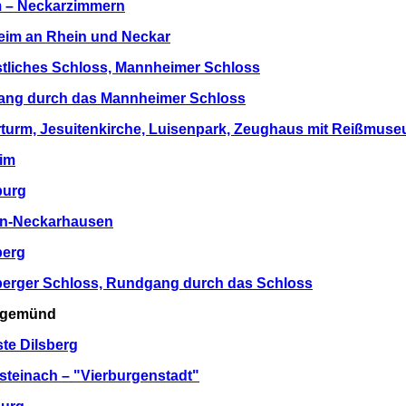
 – Neckarzimmern
eim an Rhein und Neckar
stliches Schloss, Mannheimer Schloss
ang durch das Mannheimer Schloss
rturm, Jesuitenkirche, Luisenpark, Zeughaus mit Reißmus
eim
burg
en-Neckarhausen
berg
lberger Schloss, Rundgang durch das Schloss
rgemünd
ste Dilsberg
steinach – "Vierburgenstadt"