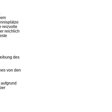
s
nem
nnisplätze
 reizvolle
r reichlich
este
reibung des
hes von den
h aufgrund
ber