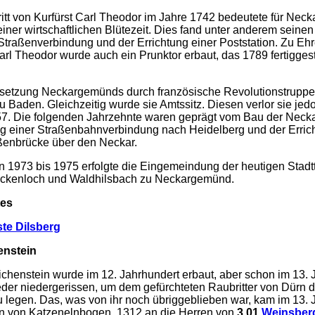
itt von Kurfürst Carl Theodor im Jahre 1742 bedeutete für Ne
iner wirtschaftlichen Blütezeit. Dies fand unter anderem seine
traßenverbindung und der Errichtung einer Poststation. Zu Eh
arl Theodor wurde auch ein Prunktor erbaut, das 1789 fertigges
setzung Neckargemünds durch französische Revolutionstruppe
u Baden. Gleichzeitig wurde sie Amtssitz. Diesen verlor sie jed
57. Die folgenden Jahrzehnte waren geprägt vom Bau der Necka
g einer Straßenbahnverbindung nach Heidelberg und der Erric
ßenbrücke über den Neckar.
n 1973 bis 1975 erfolgte die Eingemeindung der heutigen Stadtt
ückenloch und Waldhilsbach zu Neckargemünd.
es
te Dilsberg
enstein
chenstein wurde im 12. Jahrhundert erbaut, aber schon im 13. 
eder niedergerissen, um dem gefürchteten Raubritter von Dürn 
legen. Das, was von ihr noch übriggeblieben war, kam im 13. 
en von Katzenelnbogen, 1312 an die Herren von
3.01
Weinsber