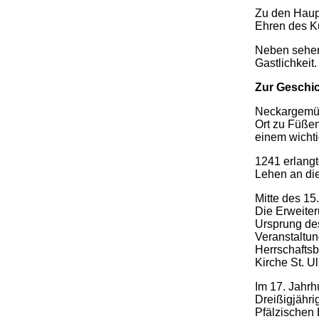
Zu den Haupt
Ehren des Ku
Neben sehen
Gastlichkeit
Zur Geschi
Neckargemün
Ort zu Füßen
einem wicht
1241 erlangt
Lehen an die
Mitte des 15
Die Erweiter
Ursprung des
Veranstaltun
Herrschafts
Kirche St. Ul
Im 17. Jahr
Dreißigjähri
Pfälzischen 