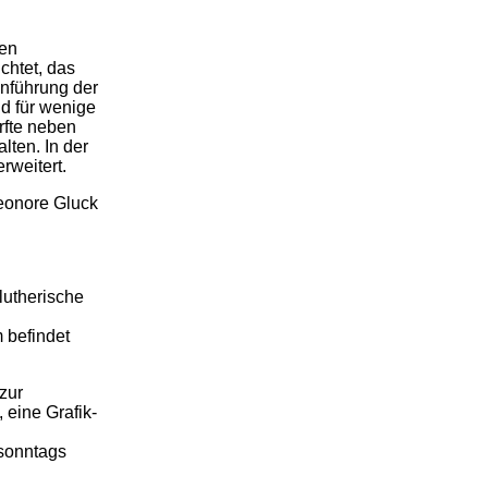
ren
chtet, das
inführung der
d für wenige
urfte neben
lten. In der
rweitert.
leonore Gluck
lutherische
 befindet
zur
 eine Grafik-
 sonntags