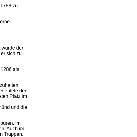
 1788 zu
derne
 wurde der
 er sich zu
 1286 als
zuhalten.
bedeutete den
ten Platz im
m
münd und die
püren. Im
en. Auch im
en Truppen.