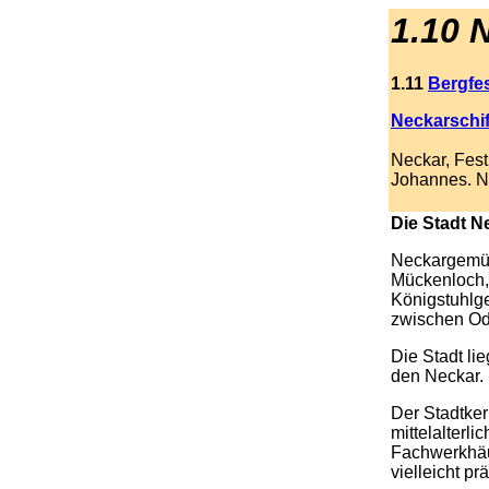
1.10 
1.11
Bergfes
Neckarschiff
Neckar, Fest
Johannes. N
.
Die Stadt 
Neckargemünd
Mückenloch, 
Königstuhlge
zwischen Od
Die Stadt li
den Neckar. 
Der Stadtker
mittelalterl
Fachwerkhäu
vielleicht p