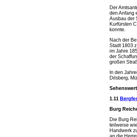
Der Amtsantr
den Anfang e
Ausbau der S
Kurfürsten C
konnte.
Nach der Be
Stadt 1803 z
im Jahre 18
der Schaffun
großen Stra
In den Jahre
Dilsberg, M
Sehenswert
1.11
Bergfes
Burg Reich
Die Burg Rei
teilweise wi
Handwerk zu 
an die Herr