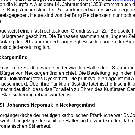
an die Kurpfalz. Aus dem 14. Jahrhundert (1353) stammt auch di
er Burg Reichenstein. Im 15. Jahrhundert wurde sie aufgegebe
preisgegeben. Heute sind von der Burg Reichenstein nur noch e
g.
ge weist einen fast rechteckigen Grundriss auf. Zur Bergseite hi
Halsgraben geschützt. Die Terrassen stammen aus jüngerer Zei
Anfang des 20. Jahrhunderts angelegt. Besichtigungen der Bur
 sind jederzeit möglich.
ckargemünd
sizistische Stadttor wurde in der zweiten Hälfte des 18. Jahrhun
er Bürger von Neckargemünd errichtet. Die Bauleitung lag in de
und Hofkammerrates Dyckerhoff. Die prunkvolle Anlage ist mit
eschmückt. Über ihre Funktion lässt die lateinische Inschrift 
 macht deutlich, dass das Tor allein zu Ehren des Kurfürsten Ca
r Stadtsicherung erbaut worden ist.
e St. Johannes Nepomuk in
Neckargemünd
Vorgängerkirche der heutigen katholischen Pfarrkirche war St. 
iht. Die jetzige dreischiffige Hallenkirche wurde in den Jahr
romanischen Stil erbaut.