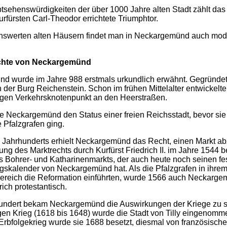
sehenswürdigkeiten der über 1000 Jahre alten Stadt zählt das
rfürsten Carl-Theodor errichtete Triumphtor.
swerten alten Häusern findet man in Neckargemünd auch mo
.
chte von
Neckargemünd
d wurde im Jahre 988 erstmals urkundlich erwähnt. Gegründet
 der Burg Reichenstein. Schon im frühen Mittelalter entwickelte
igen Verkehrsknotenpunkt an den Heerstraßen.
e Neckargemünd den Status einer freien Reichsstadt, bevor sie
 Pfalzgrafen ging.
. Jahrhunderts erhielt Neckargemünd das Recht, einen Markt ab
ung des Marktrechts durch Kurfürst Friedrich II. im Jahre 1544 
 Bohrer- und Katharinenmarkts, der auch heute noch seinen fes
gskalender von Neckargemünd hat. Als die Pfalzgrafen in ihre
bereich die Reformation einführten, wurde 1566 auch Neckarge
rich protestantisch.
hundert bekam Neckargemünd die Auswirkungen der Kriege zu s
gen Krieg (1618 bis 1648) wurde die Stadt von Tilly eingenomm
Erbfolgekrieg wurde sie 1688 besetzt, diesmal von französisch