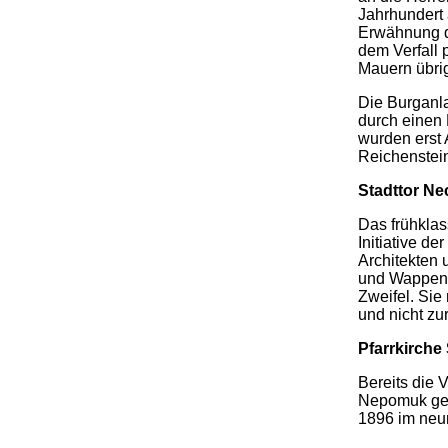
Jahrhundert 
Erwähnung d
dem Verfall 
Mauern übri
Die Burganla
durch einen 
wurden erst 
Reichenstein
Stadttor
Ne
Das frühklas
Initiative d
Architekten 
und Wappen g
Zweifel. Sie
und nicht zu
Pfarrkirch
Bereits die 
Nepomuk gewe
1896 im neu
.