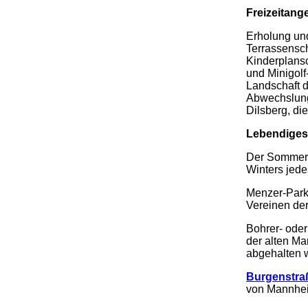
Freizeitang
Erholung un
Terrassensc
Kinderplans
und Minigolf
Landschaft 
Abwechslung.
Dilsberg, di
Lebendiges
Der Sommerta
Winters jede
Menzer-Park
Vereinen der
Bohrer- oder
der alten M
abgehalten w
Burgenstra
von Mannhei