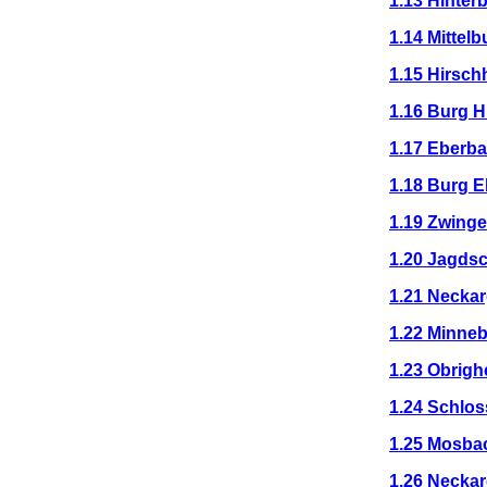
1.13 Hinter
1.14 Mittel
1.15 Hirsch
1.16 Burg H
1.17 Eberba
1.18 Burg 
1.19 Zwing
1.20 Jagds
1.21 Necka
1.22 Minne
1.23 Obrigh
1.24 Schlo
1.25 Mosba
1.26 Neckar