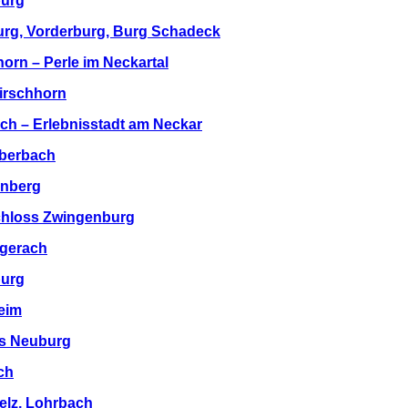
burg
burg, Vorderburg, Burg Schadeck
horn – Perle im Neckartal
irschhorn
ch – Erlebnisstadt am Neckar
Eberbach
enberg
chloss Zwingenburg
rgerach
burg
eim
ss Neuburg
ch
elz, Lohrbach