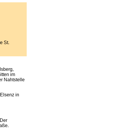
e St.
lsberg,
tten im
r Nahtstelle
Elsenz in
 Der
raße.