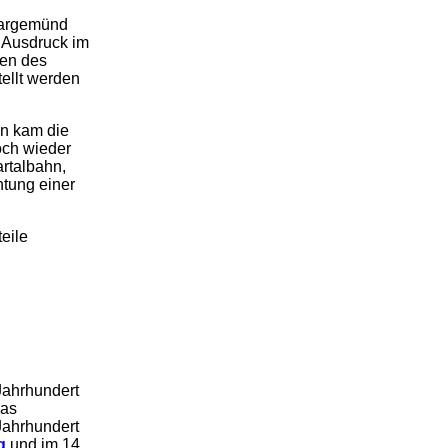
ckargemünd
n Ausdruck im
ren des
tellt werden
n kam die
och wieder
rtalbahn,
htung einer
eile
Jahrhundert
das
Jahrhundert
g
und im 14.