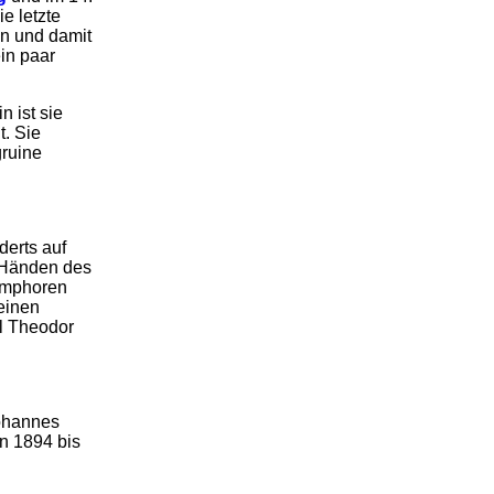
e letzte
n und damit
in paar
n ist sie
t. Sie
gruine
derts auf
n Händen des
 Amphoren
keinen
rl Theodor
Johannes
en 1894 bis