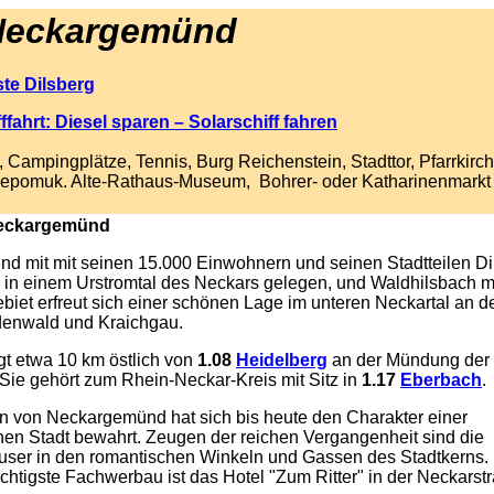
Neckargemünd
te Dilsberg
fahrt: Diesel sparen – Solarschiff fahren
, Campingplätze, Tennis, Burg Reichenstein, Stadttor, Pfarrkirch
epomuk. Alte-Rathaus-Museum, Bohrer- oder Katharinenmarkt
Neckargemünd
 mit mit seinen 15.000 Einwohnern und seinen Stadtteilen Di
in einem Urstromtal des Neckars gelegen, und Waldhilsbach mi
biet erfreut sich einer schönen Lage im unteren Neckartal an de
enwald und Kraichgau.
egt etwa 10 km östlich von
1.08
Heidelberg
an der Mündung der 
Sie gehört zum Rhein-Neckar-Kreis mit Sitz in
1.17
Eberbach
.
n von Neckargemünd hat sich bis heute den Charakter einer
ichen Stadt bewahrt. Zeugen der reichen Vergangenheit sind die
ser in den romantischen Winkeln und Gassen des Stadtkerns.
rächtigste Fachwerbau ist das Hotel "Zum Ritter" in der Neckarst