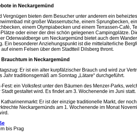
ebote in
Neckargemünd
d Vergnügen bieten dem Besucher unter anderem ein beheizte
hwimmbad mit großer Wasserrutsche, einem Sprungbecken, ei
chbecken, einem Olympiabecken und einem Terrassen-Café, Te
-Plätze oder einer der drei schön gelegenen Campingplätze. Die
der Odenwaldberge um Neckargemünd bietet auch dem Wandere
 Ein besonderer Anziehungspunkt ist die mittelalterliche Bergf
e auf einem Felsen über dem Stadtteil Dilsberg thront.
 Brauchtum in
Neckargemünd
gszug: Er ist ein alter kurpfälzischer Brauch und wird zur Vert
s Jahr traditionsgemäß am Sonntag „Lätare“ durchgeführt.
-Fest: ein Volksfest unter den Bäumen des Menzer-Parks, welc
 Stadt gestaltet wird. Es findet am 3. Wochenende im Juni statt.
 Katharinenmarkt: Er ist der einzige traditionelle Markt, der noc
arktrechte Neckargemünds am 1. Wochenende im Monat Novem
ird.
ße
m bis Prag