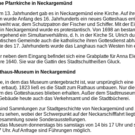
e Pfarrkirche in
Neckargemünd
m 13. Jahrhundert gab es in Neckargemünd eine Kirche. Auf ih
wurde Anfang des 16. Jahrhunderts ein neues Gotteshaus erri
eweiht war, dem Schutzpatron der Fischer und Schiffer. Mit der E
 in Neckargemünd wurde es protestantisch. Von 1698 an bestan
rgehend ein Simultanverhältnis, d. h. in der Kirche St. Ulrich d
ntischen Gemeinde auch die katholische ihren Gottesdienst abha
te des 17. Jahrhunderts wurde das Langhaus nach Westen hin e
 neben dem Eingang befindet sich eine Grabplatte für Anna E
e 1640. Sie war die Gattin des Stadtschultheißen Gluck.
athaus-Museum in Neckargemünd
 in dem das Museum untergebracht ist, war ursprünglich eine 
 erbaut). 1823 ließ es die Stadt zum Rathaus umbauen. Nur die
 des Gotteshauses blieben erhalten. Außer dem Stadtmuseum
 Gebäude heute auch das Verkehrsamt und die Stadtbücherei.
ind Sammlungen zur Stadtgeschichte von Neckargemünd und 
u sehen, wobei der Schwerpunkt auf der Neckarschifffahrt liegt,
sammlung sowie Sonderausstellungen.
t das Museum donnerstags bis samstags von 14 bis 17 Uhr und
7 Uhr. Auf Anfrage sind Führungen möglich.