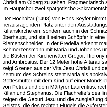
Christi am Ölberg zu sehen. Fragmentarisch 
im Hauptchor zwei spätgotische Sakramentsh
Der Hochaltar (1498) von Hans Seyfer nimmt 
herausragenden Platz unter den Ausstattung
Kilianskirche ein, sondern auch in der Schnit
überhaupt, und stellt seinen Schöpfer in eine
Riemenschneider. In der Predella erkennt man
Schmerzensmann mit Maria und Johannes un
die Büsten der Kirchenväter Gregor, Hierony
und Ambrosius. Der 12 Meter hohe Altaraufsa
zeigt Szenen aus der Vita Jesu Christi und d
Zentrum des Schreins steht Maria als apokal
Gottesmutter mit dem Kind auf einer Mondsiche
von Petrus und dem Märtyrer Laurentius, rech
Kilian und Stephanus. Die Flachreliefs des lin
zeigen die Geburt Jesu und die Ausgießung d
Geistes, die des rechten Flügels die Auferst