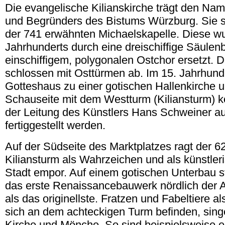
Die evangelische Kilianskirche trägt den Na
und Begründers des Bistums Würzburg. Sie st
der 741 erwähnten Michaelskapelle. Diese w
Jahrhunderts durch eine dreischiffige Säulenb
einschiffigem, polygonalen Ostchor ersetzt. D
schlossen mit Osttürmen ab. Im 15. Jahrhund
Gotteshaus zu einer gotischen Hallenkirche 
Schauseite mit dem Westturm (Kiliansturm) k
der Leitung des Künstlers Hans Schweiner a
fertiggestellt werden.
Auf der Südseite des Marktplatzes ragt der 6
Kiliansturm als Wahrzeichen und als künstle
Stadt empor. Auf einem gotischen Unterbau st
das erste Renaissancebauwerk nördlich der A
als das originellste. Fratzen und Fabeltiere a
sich an dem achteckigen Turm befinden, singe
Kirche und Mönche. So sind beispielsweise e