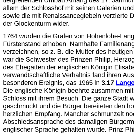
tiefgreifenden Umbau Anfang des 17. Jahrhun
allem der Schlosshof mit seinen Galerien un
sowie die mit Renaissancegiebeln verzierte 
der Glockenturm wider.
1764 wurden die Grafen von Hohenlohe-Lang
Fürstenstand erhoben. Namhafte Familienang
verzeichnen, so z. B. die Mutter des heutigen 
war die Schwester des Prinzen Philip, Herzo
des Ehegatten der englischen Königin Elisabe
verwandtschaftliche Verhältnis fand ihren Au
besonderen Ereignis, das 1965 in
3.17
Lang
Die englische Königin beehrte zusammen mit 
Schloss mit ihrem Besuch. Die ganze Stadt w
geschmückt und die Bürger bereiteten den h
herzlichen Empfang. Mancher schmunzelt noc
Abschiedsansprache des damaligen Bürgermei
englischer Sprache gehalten wurde. Prinz Phil