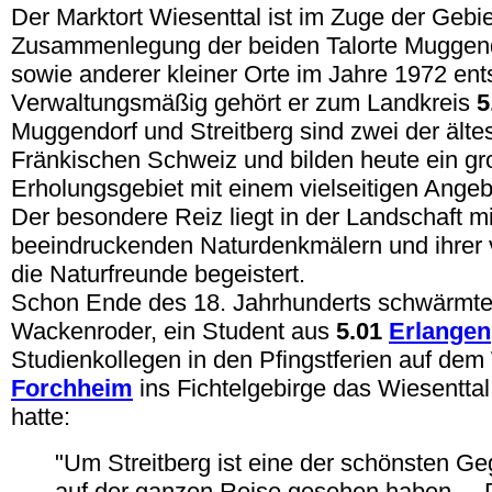
Der Marktort Wiesenttal ist im Zuge der Gebi
Zusammenlegung der beiden Talorte Muggendo
sowie anderer kleiner Orte im Jahre 1972 ent
Verwaltungsmäßig gehört er zum Landkreis
5
Muggendorf und Streitberg sind zwei der ältes
Fränkischen Schweiz und bilden heute ein g
Erholungsgebiet mit einem vielseitigen Angebo
Der besondere Reiz liegt in der Landschaft mi
beeindruckenden Naturdenkmälern und ihrer vi
die Naturfreunde begeistert.
Schon Ende des 18. Jahrhunderts schwärmte
Wackenroder, ein Student aus
5.01
Erlangen
Studienkollegen in den Pfingstferien auf de
Forchheim
ins Fichtelgebirge das Wiesentta
hatte:
"Um Streitberg ist eine der schönsten Ge
auf der ganzen Reise gesehen haben ... 