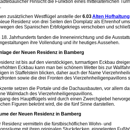
städtebaulicher Hinsicht die Funktion eines mittelalterlichen Tur
.
nen zusätzlichen Westflügel anstelle der
6.03
Alten Hofhaltung
 Neue Residenz von drei Seiten den Domplatz als Ehrenhof um
e wegen des Spanischen Erbfolgekriegs verschoben und schließ
 18. Jahrhunderts fanden die Inneneinrichtung und die Ausstat
gestaltungen ihre Vollendung und ihr heutiges Aussehen.
nlage der Neuen Residenz in Bamberg
idenz ist bis auf den vierstöckigen, turmartigen Eckbau dreige
rhöhten Eckbau kann man bei schönem Wetter bis zur Wallfahr
igen in Staffelstein blicken, daher auch der Name Vierzehnheili
fronten sowie die drei Fronten des Vierzehnheiligenpavillons s
kzente setzen die Portale und die Dachausbauten, vor allem da
e Walmdach des Vierzehnheiligenpavillons.
gang des Hauptflügels wird durch einen Zwerchgiebel hervorg
schen Figuren bekrönt wird, die die fünf Sinne darstellen.
äume der Neuen Residenz in Bamberg
r Residenz vermitteln die fürstbischöflichen Wohn- und
ionsräume mit ihren originalen Stuckdecken, eingelegten Fuß