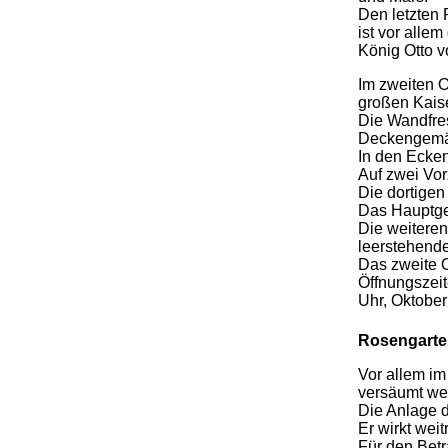
Den letzten 
ist vor alle
König Otto v
Im zweiten 
großen Kaise
Die Wandfres
Deckengemäld
In den Ecken 
Auf zwei Vor
Die dortigen
Das Hauptgem
Die weiteren
leerstehende
Das zweite 
Öffnungszeit
Uhr, Oktober
.
Rosengarte
Vor allem im
versäumt we
Die Anlage d
Er wirkt wei
Für den Bet