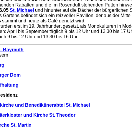
ühenden Rabatten und die im Rosenduft stehenden Putten hinwe
6.05
St. Michael
und hinunter auf die Dächer der bürgerlichen St
Gartens befindet sich ein reizvoller Pavillon, der aus der Mitte
 stammt und heute als Café genutzt wird.
rden erst im 19. Jahrhundert gesetzt, als Monokulturen in Mo
en: April bis September täglich 9 bis 12 Uhr und 13.30 bis 17 U
lich 9 bis 12 Uhr und 13.30 bis 16 Uhr
– Bayreuth
yern
rg
rger Dom
ofhaltung
Residenz
rkirche und Benediktinerabtei St. Michael
iterkloster und Kirche St. Theodor
rche St. Martin