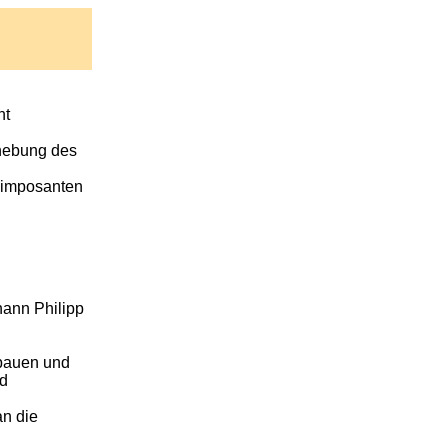
nt
hebung des
n imposanten
hann Philipp
mbauen und
rd
an die