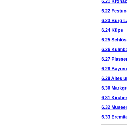
6.21 Krona
6.22 Festu
6.23 Burg L
6.24 Küps
6.25 Schlös
6.26 Kulmb
6.27 Plass
6.28 Bayreu
6.29 Altes 
6.30 Markgr
6.31 Kirche
6.32 Museen
6.33 Eremit