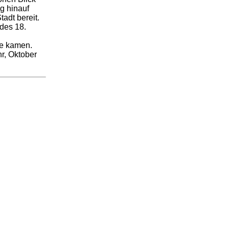
g hinauf
adt bereit.
 des 18.
de kamen.
hr, Oktober