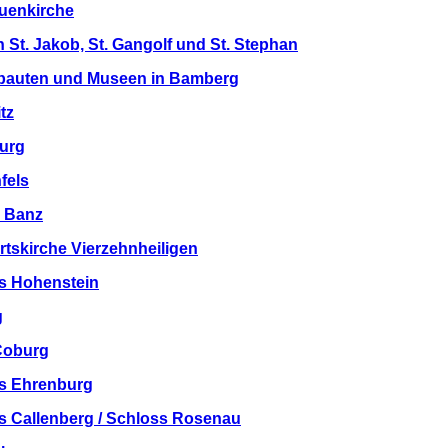
auenkirche
n St. Jakob, St. Gangolf und St. Stephan
nbauten und Museen in Bamberg
tz
burg
fels
r Banz
hrtskirche Vierzehnheiligen
ss Hohenstein
g
Coburg
ss Ehrenburg
s Callenberg / Schloss Rosenau