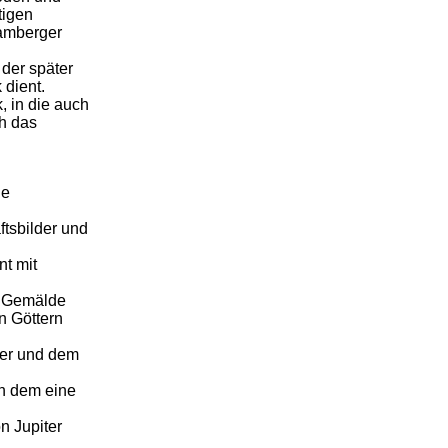
tigen
Bamberger
der später
 dient.
, in die auch
ch das
ie
ftsbilder und
t mit
m Gemälde
n Göttern
mer und dem
in dem eine
n Jupiter