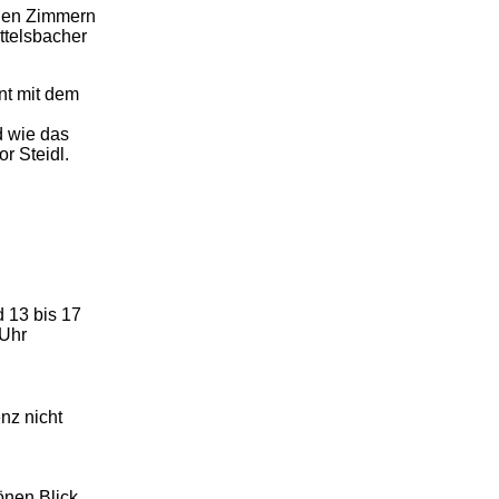
nden Zimmern
ttelsbacher
nt mit dem
d wie das
r Steidl.
d 13 bis 17
 Uhr
nz nicht
önen Blick