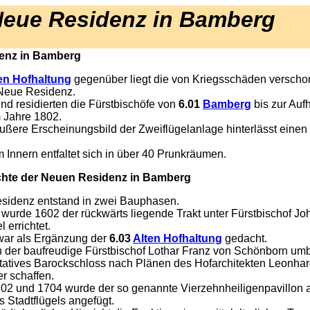
Neue Residenz in Bamberg
enz in Bamberg
en Hofhaltung
gegenüber liegt die von Kriegsschäden verscho
Neue Residenz.
und residierten die Fürstbischöfe von
6.01
Bamberg
bis zur Auf
m Jahre 1802.
ßere Erscheinungsbild der Zweiflügelanlage hinterlässt eine
m Innern entfaltet sich in über 40 Prunkräumen.
chte der Neuen Residenz in Bamberg
sidenz entstand in zwei Bauphasen.
n wurde 1602 der rückwärts liegende Trakt unter Fürstbischof Jo
 errichtet.
war als Ergänzung der
6.03
Alten Hofhaltung
gedacht.
hn der baufreudige Fürstbischof Lothar Franz von Schönborn u
tatives Barockschloss nach Plänen des Hofarchitekten Leonha
r schaffen.
02 und 1704 wurde der so genannte Vierzehnheiligenpavillon 
s Stadtflügels angefügt.