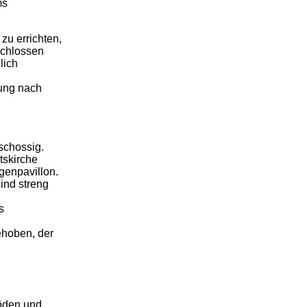
ms
zu errichten,
schlossen
lich
tung nach
schossig.
tskirche
genpavillon.
ind streng
s
ehoben, der
böden und