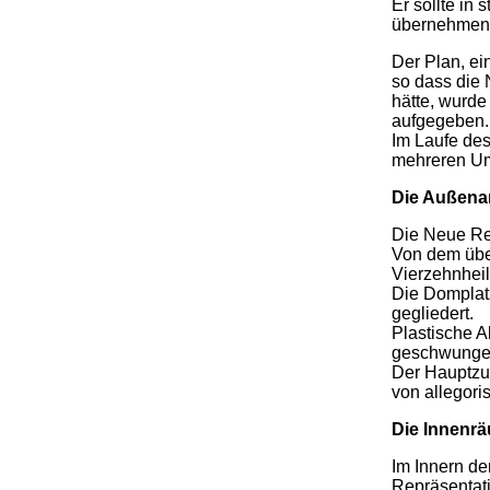
Er sollte in 
übernehmen
Der Plan, ei
so dass die
hätte, wurd
aufgegeben.
Im Laufe des
mehreren Um
Die Außena
Die Neue Res
Von dem übe
Vierzehnheil
Die Domplatz
gegliedert.
Plastische A
geschwungen
Der Hauptzu
von allegori
Die Innenr
Im Innern de
Repräsentat