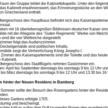
Raum der Gruppe bildet die Kabinettskapelle. Unter den folge
m das Kabinett erwähnenswert, das Erinnerungsstücke an den Wi
on Griechenland enthält.
Obergeschoss des Hauptbaus befindet sich das Kaiseraparteme
rsaal.
ken mit 16 überlebensgroßen Bildnissen deutscher Kaiser sin
e mit der Allegorie des "Guten Regiments" Werke von Melchio
sind die vier Weltreiche dargestellt.
zimmer folgt das Audienzzimmer.
 Deckelgemälde sind politischen Inhalts.
älde zeigt die Verherrlichung König Josephs I.
 Zimmer des Kaiserapartements sind die Toilette und das heute
 Kabinett.
Obergeschoss des Stadtflügels nehmen Gastzimmer ein.
en: April bis September dienstags bis sonntags 9 bis 12 Uhr un
 bis März dienstags bis sonntags 9 bis 12 Uhr und 13.30 bis 16
n hinter der Neuen Residenz in Bamberg
 Sommer sollte der Besuch des Rosengartens hinter der Reside
rden.
ieses Gartens erfolgte 1705.
träumig und beschwingt.
rachter hält er außer dem Duft tausender Rosen den wundersch