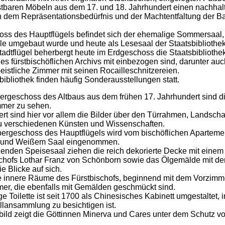
stbaren Möbeln aus dem 17. und 18. Jahrhundert einen nachhal
n dem Repräsentationsbedürfnis und der Machtentfaltung der 
ss des Hauptflügels befindet sich der ehemalige Sommersaal, 
le umgebaut wurde und heute als Lesesaal der Staatsbibliothek
tadtflügel beherbergt heute im Erdgeschoss die Staatsbibliothek
s fürstbischöflichen Archivs mit einbezogen sind, darunter au
istliche Zimmer mit seinen Rocailleschnitzereien.
sbibliothek finden häufig Sonderausstellungen statt.
ergeschoss des Altbaus aus dem frühen 17. Jahrhundert sind d
mmer zu sehen.
t sind hier vor allem die Bilder über den Türrahmen, Landscha
zu verschiedenen Künsten und Wissenschaften.
ergeschoss des Hauptflügels wird vom bischöflichen Apartemen
r und Weißem Saal eingenommen.
ßenden Speisesaal ziehen die reich dekorierte Decke mit eine
schofs Lothar Franz von Schönborn sowie das Ölgemälde mit de
e Blicke auf sich.
ie innere Räume des Fürstbischofs, beginnend mit dem Vorzim
er, die ebenfalls mit Gemälden geschmückt sind.
e Toilette ist seit 1700 als Chinesisches Kabinett umgestaltet, 
llansammlung zu besichtigen ist.
ld zeigt die Göttinnen Minerva und Cares unter dem Schutz vo