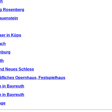
ch
ng Rosenberg
auenstein
ser in Küps
ach
enburg
th
und Neues Schloss
äfliches Opernhaus, Festspielhaus
n in Bayreuth
 in Bayreuth
age