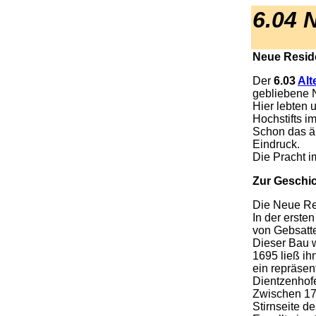
6.04 
Neue Resid
Der
6.03
Alt
gebliebene 
Hier lebten 
Hochstifts i
Schon das äu
Eindruck.
Die Pracht i
Zur Geschi
Die Neue Re
In der erste
von Gebsattel
Dieser Bau 
1695 ließ i
ein repräsen
Dientzenhofe
Zwischen 17
Stirnseite de