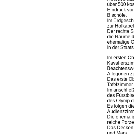
über 500 ko
Eindruck vo
Bischöfe.
Im Erdgescho
zur Hofkapel
Der rechte S
die Räume de
ehemalige Ge
In der Staat
Im ersten Ob
Kavalierszi
Beachtenswer
Allegorien 
Das erste Ob
Tafelzimme
Im anschlie
des Fürstbi
des Olymp di
Es folgen d
Audienzzimm
Die ehemalig
reiche Porze
Das Deckenbi
und Mars.