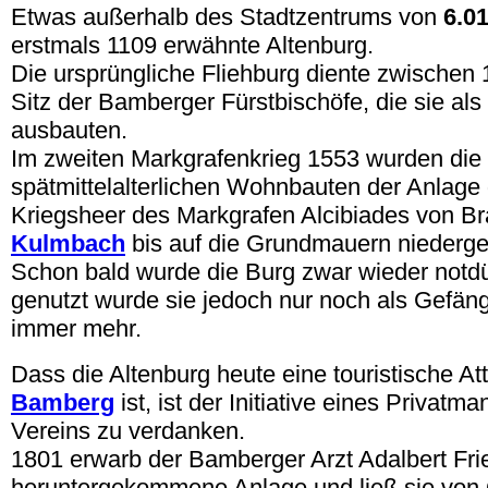
Etwas außerhalb des Stadtzentrums von
6.0
erstmals 1109 erwähnte Altenburg.
Die ursprüngliche Fliehburg diente zwischen
Sitz der Bamberger Fürstbischöfe, die sie al
ausbauten.
Im zweiten Markgrafenkrieg 1553 wurden die
spätmittelalterlichen Wohnbauten der Anlage
Kriegsheer des Markgrafen Alcibiades von B
Kulmbach
bis auf die Grundmauern niederge
Schon bald wurde die Burg zwar wieder notdür
genutzt wurde sie jedoch nur noch als Gefäng
immer mehr.
Dass die Altenburg heute eine touristische At
Bamberg
ist, ist der Initiative eines Privatm
Vereins zu verdanken.
1801 erwarb der Bamberger Arzt Adalbert Fri
heruntergekommene Anlage und ließ sie von