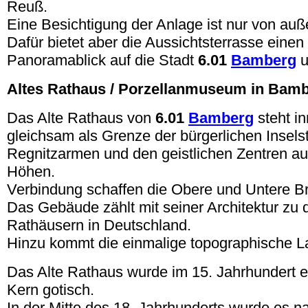
Reuß.
Eine Besichtigung der Anlage ist nur von auß
Dafür bietet aber die Aussichtsterrasse ein
Panoramablick auf die Stadt
6.01
Bamberg
u
Altes Rathaus / Porzellanmuseum in Bam
Das Alte Rathaus von
6.01
Bamberg
steht in
gleichsam als Grenze der bürgerlichen Insel
Regnitzarmen und den geistlichen Zentren auf
Höhen.
Verbindung schaffen die Obere und Untere B
Das Gebäude zählt mit seiner Architektur zu d
Rathäusern in Deutschland.
Hinzu kommt die einmalige topographische L
Das Alte Rathaus wurde im 15. Jahrhundert err
Kern gotisch.
In der Mitte des 18. Jahrhunderts wurde es 