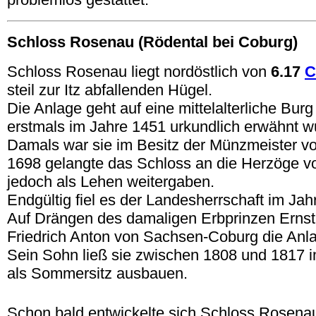
Schloss Rosenau (Rödental bei Coburg)
Schloss Rosenau liegt nordöstlich von
6.17
C
steil zur Itz abfallenden Hügel.
Die Anlage geht auf eine mittelalterliche Burg
erstmals im Jahre 1451 urkundlich erwähnt w
Damals war sie im Besitz der Münzmeister v
1698 gelangte das Schloss an die Herzöge v
jedoch als Lehen weitergaben.
Endgültig fiel es der Landesherrschaft im Jah
Auf Drängen des damaligen Erbprinzen Erns
Friedrich Anton von Sachsen-Coburg die Anl
Sein Sohn ließ sie zwischen 1808 und 1817 i
als Sommersitz ausbauen.
.
Schon bald entwickelte sich Schloss Rosenau