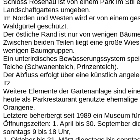
Schloss Rosenau ist von einem Park im Stil 
Landschaftgartens umgeben.
Im Norden und Westen wird er von einem ge
Waldgürtel geschützt.
Der östliche Rand ist nur von wenigen Bäum
Zwischen beiden Teilen liegt eine große Wies
wenigen Baumgruppen.
Ein unterirdisches Bewässerungssystem spei
Teiche (Schwanenteich, Prinzenteich).
Der Abfluss erfolgt über eine künstlich angele
Itz.
Weitere Elemente der Gartenanlage sind ein
heute als Parkrestaurant genutzte ehemalige
Orangerie.
Letztere beherbergt seit 1989 ein Museum fü
Öffnungszeiten: 1. April bis 30. September di
sonntags 9 bis 18 Uhr,
1. Oktober bis 31. März dienstags bis sonntag