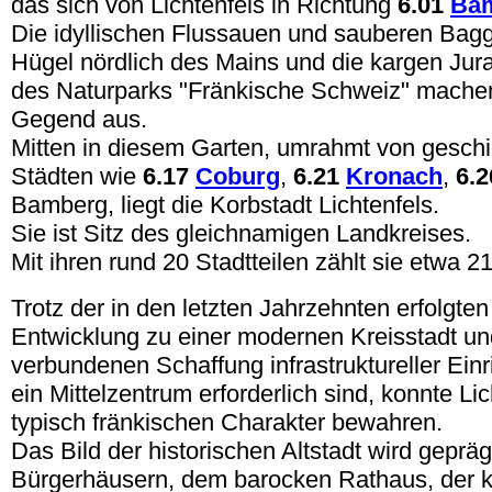
das sich von Lichtenfels in Richtung
6.01
Ba
Die idyllischen Flussauen und sauberen Bagg
Hügel nördlich des Mains und die kargen J
des Naturparks "Fränkische Schweiz" mache
Gegend aus.
Mitten in diesem Garten, umrahmt von geschi
Städten wie
6.17
Coburg
,
6.21
Kronach
,
6.
Bamberg, liegt die Korbstadt Lichtenfels.
Sie ist Sitz des gleichnamigen Landkreises.
Mit ihren rund 20 Stadtteilen zählt sie etwa 
Trotz der in den letzten Jahrzehnten erfolgte
Entwicklung zu einer modernen Kreisstadt un
verbundenen Schaffung infrastruktureller Einr
ein Mittelzentrum erforderlich sind, konnte Li
typisch fränkischen Charakter bewahren.
Das Bild der historischen Altstadt wird gepräg
Bürgerhäusern, dem barocken Rathaus, der k